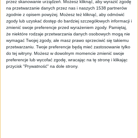
przez skanowanie urządzeń. Możesz kliknąć, aby wyrazić zgodę
Iga Świątek odbiera swoje nowe Porsche
Foto:
PAP/EPA/RONALD
WITTEK
na przetwarzanie danych przez nas i naszych 1538 partnerów
zgodnie z opisem powyżej. Możesz też kliknąć, aby odmówić
zgody lub uzyskać dostęp do bardziej szczegółowych informacji i
zmienić swoje preferencje przed wyrażeniem zgody.
Pamiętaj,
że niektóre rodzaje przetwarzania danych osobowych mogą nie
wymagać Twojej zgody, ale masz prawo sprzeciwić się takiemu
przetwarzaniu. Twoje preferencje będą mieć zastosowanie tylko
do tej witryny. Możesz w dowolnym momencie zmienić swoje
preferencje lub wycofać zgodę, wracając na tę stronę i klikając
przycisk "Prywatność" na dole strony.
Iga Świątek od miesiąca jest liderką rankingu WTA.
Wygrała 23 mecze z rzędu, w tym 21 w turniejach
WTA, a 24 kwietnia wywalczyła czwarty tytuł w tym
roku, triumfując podczas imprezy w Stuttgarcie. W
finale turnieju WTA 500 Polka nie dała szans
Białorusince Arynie Sabalence, zwyciężając 6:2, 6:2.