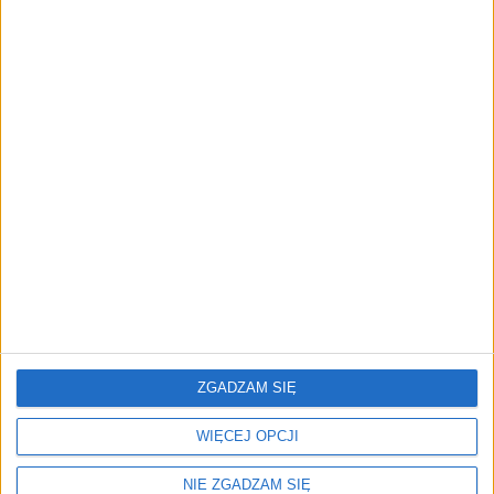
elektryczny sedan od niemieckiego producenta,
jednak daleko mu do małych, miejskich elektryków.
Cały design przypomina nam, że jest to typowo
sportowy samochód: zderzaki, listwy, delikatny
spojler czy ogromne aluminiowe felgi, zza których
widać potężne hamulce. Także napęd elektryczny
pozwala przeżyć za kierownicą tego Taycana wiele
emocji.
ZGADZAM SIĘ
WIĘCEJ OPCJI
NIE ZGADZAM SIĘ