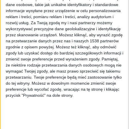
dane osobowe, takie jak unikalne identyfikatory i standardowe
informacje wysyłane przez urządzenie w celu personalizowania
reklam i treści, pomiaru reklam i treści, analizy audytorium i
rozwój usług.
Za Twoją zgodą my i nasi partnerzy możemy
wykorzystywać precyzyjne dane geolokalizacyjne i identyfikację
zdjęcie ilustracyjne
Foto:
shutterstock.com/VanderWolf Images
przez skanowanie urządzeń. Możesz kliknąć, aby wyrazić zgodę
na przetwarzanie danych przez nas i naszych 1538 partnerów
Większość zawodowych kierowców otrzymała
zgodnie z opisem powyżej. Możesz też kliknąć, aby odmówić
wynagrodzenie dopiero w połowie marca, a
zgody lub uzyskać dostęp do bardziej szczegółowych informacji i
porównując "paski z kadr" wydaje się, że nie
zmienić swoje preferencje przed wyrażeniem zgody.
Pamiętaj,
wszystko się zgadza. Niektóre sprawy budzą
że niektóre rodzaje przetwarzania danych osobowych mogą nie
wymagać Twojej zgody, ale masz prawo sprzeciwić się takiemu
niekiedy wątpliwości, a nawet zdecydowany sprzeciw.
przetwarzaniu. Twoje preferencje będą mieć zastosowanie tylko
do tej witryny. Możesz w dowolnym momencie zmienić swoje
Jak zatem czytać nowe przepisy i czy pracodawca nie
preferencje lub wycofać zgodę, wracając na tę stronę i klikając
popełnił błędu przy naliczaniu pensji?
przycisk "Prywatność" na dole strony.
Zebraliśmy Państwa pytania i poprosiliśmy o
jednoznaczną odpowiedź naszą eksperta -
wątpliwości wyjaśnia Alicja Chodorowska ze