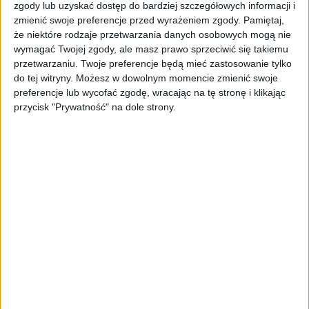
Kolejna generacja samochodów 718 Cayman i 718
zgody lub uzyskać dostęp do bardziej szczegółowych informacji i
Boxter będzie w 100 procentach elektryczna.
zmienić swoje preferencje przed wyrażeniem zgody.
Pamiętaj,
że niektóre rodzaje przetwarzania danych osobowych mogą nie
Producent zapowiada, że bezemisyjne Porsche nie
wymagać Twojej zgody, ale masz prawo sprzeciwić się takiemu
stracą swojego sportowego charakteru. Efekt ma
przetwarzaniu. Twoje preferencje będą mieć zastosowanie tylko
być widoczny już w 2025 roku. Pozostało nam zatem
do tej witryny. Możesz w dowolnym momencie zmienić swoje
nieco ponad 2,5 roku, aby zakupić jedne z tańszych
preferencje lub wycofać zgodę, wracając na tę stronę i klikając
dwudrzwiowych Porsche z jednostką benzynową!
przycisk "Prywatność" na dole strony.
W 2019 roku firma ze Stuttgartu rozpoczęła swoją
drogę do elektryfikacji, prezentując światu model
Tycan, który został całkiem ciepło przyjęty. W
przyszłym roku na rynku pojawi się bezemisyjna
wersja crossovera o nazwie Macan, dostępna w
tradycyjnych wersjach jednostek: benzynowej i
wysokoprężnej. Jednak zmiana, która zapowiedziana
jest na 2025 rok to pewnego rodzaju rewolucja.
Cayman i Boxter są
tańszą alternatywą dla
legendarnego już modelu 911. Właśnie te dwa auta