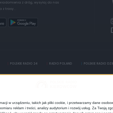
wiadomienia z dróg, wysyłaj do nas
 z trasy...
POLSKIE RADIO 24
RADIO POLAND
POLSKIE RADIO DZ
Informacyjna Agencja Radiowa
adia
Częstotliwości
Polityka prywatności
cji w urządzeniu, takich jak pliki cookie, i przetwarzamy dane osobowe
omiaru reklam i treści, analizy audytorium i rozwój usług.
Za Twoją zgo