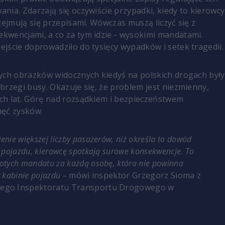
nia. Zdarzają się oczywiście przypadki, kiedy to kierowcy
zejmują się przepisami. Wówczas muszą liczyć się z
wencjami, a co za tym idzie - wysokimi mandatami.
jście doprowadziło do tysięcy wypadków i setek tragedii
ych obrazków widocznych kiedyś na polskich drogach były
brzegi busy. Okazuje się, że problem jest niezmienny,
h lat. Górę nad rozsądkiem i bezpieczeństwem
hęć zysków.
enie większej liczby pasażerów, niż określa to dowód
y pojazdu, kierowcę spotkają surowe konsekwencje. To
łotych mandatu za każdą osobę, która nie powinna
w kabinie pojazdu –
mówi inspektor Grzegorz Sioma z
ego Inspektoratu Transportu Drogowego w
.