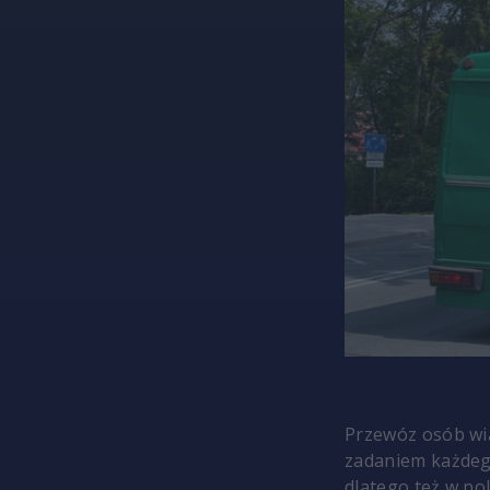
Przewóz osób wi
zadaniem każdeg
dlatego też w po