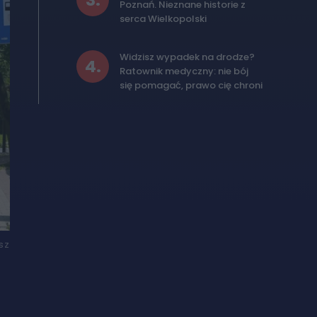
3
.
Poznań. Nieznane historie z
serca Wielkopolski
Widzisz wypadek na drodze?
4
.
Ratownik medyczny: nie bój
się pomagać, prawo cię chroni
sz
-