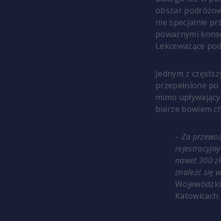
obszar podróżowa
nie specjalnie pr
poważnymi konsek
Lekceważące pode
Jednym z częstsz
przepełnione po 
mimo upływającyc
bierze bowiem c
– Za przewoż
rejestracyjn
nawet 300 z
znaleźć się 
Wojewódzki
Katowicach