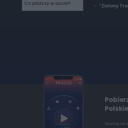
Co piszczy w aucie?
"Zielony Tr
Pobier
Polski
Słuchaj na 