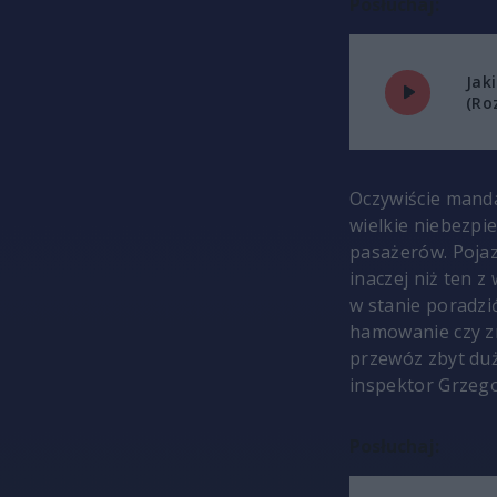
Posłuchaj:
Jak
(Ro
Oczywiście manda
wielkie niebezpie
pasażerów. Pojaz
inaczej
niż ten z
w stanie poradzić
hamowanie czy z
przewóz zbyt duż
inspektor Grzeg
Posłuchaj: