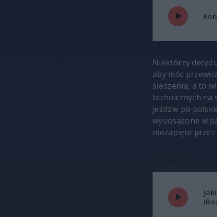
Kon
Niektórzy decydu
aby móc przewozi
siedzenia, a to 
technicznych na s
jeździe po polsk
wyposażone w pa
niezapięte prze
Posłuchaj:
Jak
(Ro