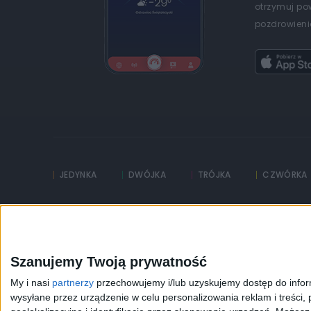
otrzymuj po
pozdrowienia
JEDYNKA
DWÓJKA
TRÓJKA
CZWÓRKA
Kanały Internetowe
Sklep
Serwisy historyczne
Szkolenia Polskiego R
Szanujemy Twoją prywatność
My i nasi
partnerzy
przechowujemy i/lub uzyskujemy dostęp do informa
wysyłane przez urządzenie w celu personalizowania reklam i treści, p