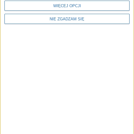
WIĘCEJ OPCJI
25 lat temu Mercedes przewidział przyszłość
NIE ZGADZAM SIĘ
Mercedes najcenniejszą marką samochodów
premium!
Źródło: motor1.com, Automobilwoche
Powiązany artykuł