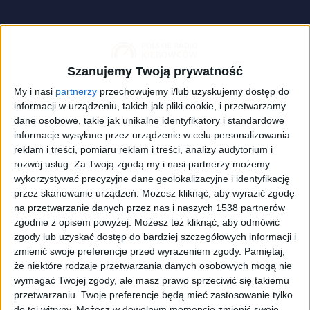
Szanujemy Twoją prywatność
My i nasi
partnerzy
przechowujemy i/lub uzyskujemy dostęp do
informacji w urządzeniu, takich jak pliki cookie, i przetwarzamy
dane osobowe, takie jak unikalne identyfikatory i standardowe
informacje wysyłane przez urządzenie w celu personalizowania
reklam i treści, pomiaru reklam i treści, analizy audytorium i
rozwój usług.
Za Twoją zgodą my i nasi partnerzy możemy
wykorzystywać precyzyjne dane geolokalizacyjne i identyfikację
zdjęcie ilustracyjne
Foto:
shutterstock.com/Grzegorz Czapski
przez skanowanie urządzeń. Możesz kliknąć, aby wyrazić zgodę
na przetwarzanie danych przez nas i naszych 1538 partnerów
Przed laty samochody typu kombi uchodziły
zgodnie z opisem powyżej. Możesz też kliknąć, aby odmówić
za pojazdy rodzinne pozwalające
przewieźć większą
zgody lub uzyskać dostęp do bardziej szczegółowych informacji i
zmienić swoje preferencje przed wyrażeniem zgody.
Pamiętaj,
liczbę osób niż np. sedan. Dziś jest zupełnie inaczej -
że niektóre rodzaje przetwarzania danych osobowych mogą nie
ludzie wybierają SUVy i crossovery, co doskonale
wymagać Twojej zgody, ale masz prawo sprzeciwić się takiemu
odzwierciedlają wyniki sprzedaży. Obecnie niemal
przetwarzaniu. Twoje preferencje będą mieć zastosowanie tylko
każda marka ma w swojej ofercie tego typu auta -
do tej witryny. Możesz w dowolnym momencie zmienić swoje