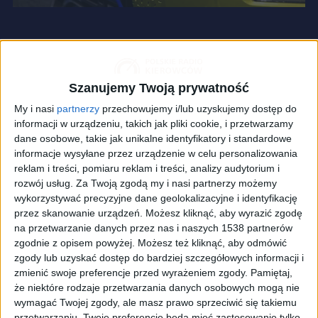
Szanujemy Twoją prywatność
My i nasi
partnerzy
przechowujemy i/lub uzyskujemy dostęp do
informacji w urządzeniu, takich jak pliki cookie, i przetwarzamy
dane osobowe, takie jak unikalne identyfikatory i standardowe
informacje wysyłane przez urządzenie w celu personalizowania
reklam i treści, pomiaru reklam i treści, analizy audytorium i
rozwój usług.
Za Twoją zgodą my i nasi partnerzy możemy
wykorzystywać precyzyjne dane geolokalizacyjne i identyfikację
przez skanowanie urządzeń. Możesz kliknąć, aby wyrazić zgodę
na przetwarzanie danych przez nas i naszych 1538 partnerów
zgodnie z opisem powyżej. Możesz też kliknąć, aby odmówić
zdjęcie ilustracyjne
Foto:
shutterstock.com/Kaukola Photography
zgody lub uzyskać dostęp do bardziej szczegółowych informacji i
Hyundai ogłosił, że od 2040 roku w jego ofercie
zmienić swoje preferencje przed wyrażeniem zgody.
Pamiętaj,
dostępne będą wyłącznie samochody elektryczne
że niektóre rodzaje przetwarzania danych osobowych mogą nie
wymagać Twojej zgody, ale masz prawo sprzeciwić się takiemu
(więcej
na ten temat można przeczytać
TUTAJ
).
przetwarzaniu. Twoje preferencje będą mieć zastosowanie tylko