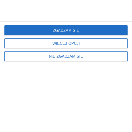
parować, co może sprawić, że mogą nam zaparować
szyby. Wtedy trzeba włączyć mocniejsze nawiewy
bądź klimatyzację, co z kolei przekłada się na
zwiększenie zużycia paliwa.
ZGADZAM SIĘ
Posłuchaj:
WIĘCEJ OPCJI
Mycie samochodu zimą: szkodzi czy
NIE ZGADZAM SIĘ
pomaga? (Pora na Trójkę)
Przeczytaj także
Czy myć samochód na mrozie?
Czy jesteś pewien, że prawidłowo myjesz swój
samochód?