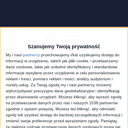
Szanujemy Twoją prywatność
My i nasi
partnerzy
przechowujemy i/lub uzyskujemy dostęp do
informacji w urządzeniu, takich jak pliki cookie, i przetwarzamy
dane osobowe, takie jak unikalne identyfikatory i standardowe
informacje wysyłane przez urządzenie w celu personalizowania
reklam i treści, pomiaru reklam i treści, analizy audytorium i
rozwój usług.
Za Twoją zgodą my i nasi partnerzy możemy
wykorzystywać precyzyjne dane geolokalizacyjne i identyfikację
Zdjęcie ilustracyjne
Foto:
Nadezda Murmakova/Shutterstock
przez skanowanie urządzeń. Możesz kliknąć, aby wyrazić zgodę
na przetwarzanie danych przez nas i naszych 1538 partnerów
Są tacy, którzy twierdzą, że mycie samochodów przy
zgodnie z opisem powyżej. Możesz też kliknąć, aby odmówić
ujemnych temperaturach jest wręcz szkodliwe dla
zgody lub uzyskać dostęp do bardziej szczegółowych informacji i
lakieru. Inni uważają z kolei, że na lakierze osadzają
zmienić swoje preferencje przed wyrażeniem zgody.
Pamiętaj,
się drobinki soli, które przyspieszają korozję,
że niektóre rodzaje przetwarzania danych osobowych mogą nie