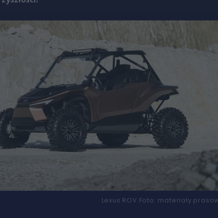
Lexus ROV
Foto:
materiały praso