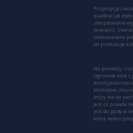
Propozycja Lexus
quadów lub małyc
zdecydowanie wy
zewnątrz, intere
zastosowanie jed
lat produkuje au
Na pierwszy rzu
Ogromne koła z 
amortyzatorów or
błotników chroni
który ma do zaof
jest co prawda 
jest do jazdy w 
które wykorzyst