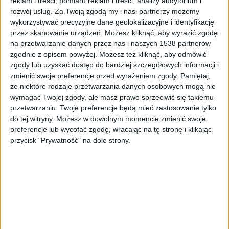
reklam i treści, pomiaru reklam i treści, analizy audytorium i
rozwój usług.
Za Twoją zgodą my i nasi partnerzy możemy
Zdjęcie ilustracyjne
Foto:
pixabay
wykorzystywać precyzyjne dane geolokalizacyjne i identyfikację
przez skanowanie urządzeń. Możesz kliknąć, aby wyrazić zgodę
Ich miękka nawet w niskich temperaturach
na przetwarzanie danych przez nas i naszych 1538 partnerów
mieszanka gumowa zapewnia odpowiednią
zgodnie z opisem powyżej. Możesz też kliknąć, aby odmówić
elastyczność, a drobne nacięcia (tak zwane lamele)
zgody lub uzyskać dostęp do bardziej szczegółowych informacji i
zapewniają lepsze przyleganie opony do ośnieżonej
zmienić swoje preferencje przed wyrażeniem zgody.
Pamiętaj,
że niektóre rodzaje przetwarzania danych osobowych mogą nie
lub oblodzonej nawierzchni. Producenci zapewniają
wymagać Twojej zgody, ale masz prawo sprzeciwić się takiemu
też, że lepszą przyczepność opony zimowe
przetwarzaniu. Twoje preferencje będą mieć zastosowanie tylko
zapewniają do zimnego asfaltu.
do tej witryny. Możesz w dowolnym momencie zmienić swoje
preferencje lub wycofać zgodę, wracając na tę stronę i klikając
przycisk "Prywatność" na dole strony.
Przydatność opon zimowych autor miał okazję
przetestować, jeżdżąc przez dwie zimy w Norwegii.
Zmarznięty i ubity śnieg leżący na stromych
podjazdach i równie stromych ulicach norweskich
miast sprawia, że na letnich oponach zwyczajnie nie
jesteśmy w stanie się poruszać, podczas gdy zimowe
ogumienie sprawia, że niekiedy wbrew temu, co
podpowiada nam rozsądek, auto sprawnie wdrapuje