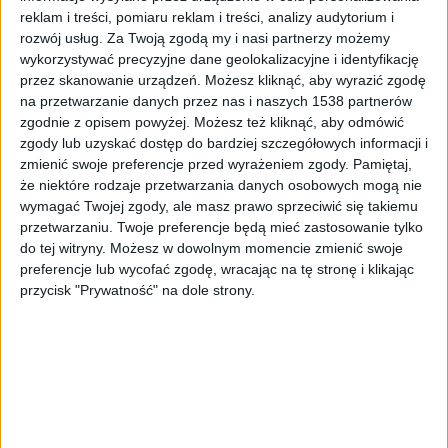
Zdjęcie ilustracyjne
Foto:
Ju Jae-young/shutterstock
reklam i treści, pomiaru reklam i treści, analizy audytorium i
rozwój usług.
Za Twoją zgodą my i nasi partnerzy możemy
Ile trzeba czekać na nowy samochód z salonu? To
wykorzystywać precyzyjne dane geolokalizacyjne i identyfikację
zależy od tego, ile emituje CO2!
przez skanowanie urządzeń. Możesz kliknąć, aby wyrazić zgodę
na przetwarzanie danych przez nas i naszych 1538 partnerów
zgodnie z opisem powyżej. Możesz też kliknąć, aby odmówić
– Przyglądając się realizacji zamówień na
zgody lub uzyskać dostęp do bardziej szczegółowych informacji i
nowe auta, można odnieść wrażenie, iż w
zmienić swoje preferencje przed wyrażeniem zgody.
Pamiętaj,
większości przypadków szybciej realizowane
że niektóre rodzaje przetwarzania danych osobowych mogą nie
są te na pojazdy hybrydowe czy elektryki –
wymagać Twojej zgody, ale masz prawo sprzeciwić się takiemu
twierdzą analitycy autobaza.pl.
przetwarzaniu. Twoje preferencje będą mieć zastosowanie tylko
do tej witryny. Możesz w dowolnym momencie zmienić swoje
preferencje lub wycofać zgodę, wracając na tę stronę i klikając
Obecnie czas oczekiwania na samochód spalinowy w
przycisk "Prywatność" na dole strony.
salonie Skody wynosi 6 - 7 miesięcy, ale na
elektrycznego SUVa już tylko 4 - 5 miesięcy.
Podobnie sytuacja wygląda w salonie Toyoty.
Hybrydowy C-HR zamówiony we wrześniu czy na
początku października może być do odbioru jeszcze
w tym roku.