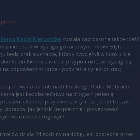
mpreza
skiego Radia Kierowców
została zaproszona także część
 weźmie udział w wyścigu gokartowym - mówi Edyta
gu będą brali słuchacze, którzy zwyciężyli w konkursie
skie Radio Kierowców chce przypomnieć, że wyścigi są
o na odpowiednim torze - podkreśla dyrektor stacji.
relacjonowana na antenach Polskiego Radia. Motywem
ania jest bezpieczeństwo na drogach jesienią.
aproszeni eksperci przypomną o tym, że jesień to czas
y, poradzą, jak jeździć bezpiecznie i przygotować
wych warunków drogowych.
erowców działa 24 godziny na dobę, jest dostępne przez