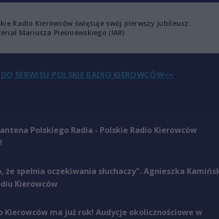
skie Radio Kierowców świętuje swój pierwszy jubileusz.
eriał Mariusza Pieśniewskiego (IAR)
DO SERWISU POLSKIE RADIO KIEROWCÓW<<
antena Polskiego Radia - Polskie Radio Kierowców
!
, że spełnia oczekiwania słuchaczy". Agnieszka Kamińs
adiu Kierowców
io Kierowców ma już rok! Audycje okolicznościowe w