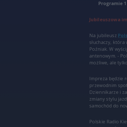
Programie 1
Jubileuszowa i
Na jubileusz
Pol
słuchaczy, która
Poźniak. W wyści
antenowym. - Pol
możliwe, ale tylk
Impreza będzie 
przewodnim spotk
Dziennikarze i z
zmiany stylu jazd
samochód do no
Polskie Radio Ki