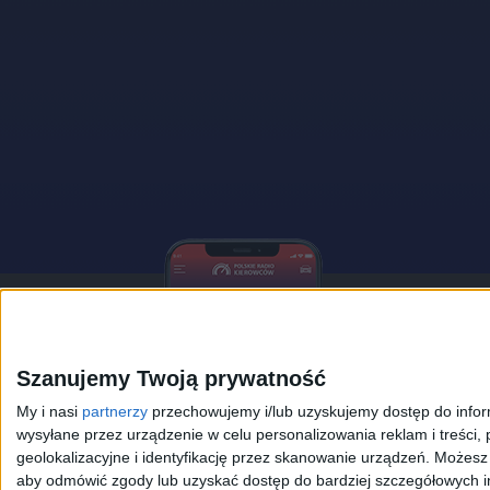
Pobier
Polski
Szanujemy Twoją prywatność
My i nasi
partnerzy
przechowujemy i/lub uzyskujemy dostęp do informa
Słuchaj na 
wysyłane przez urządzenie w celu personalizowania reklam i treści, p
otrzymuj po
geolokalizacyjne i identyfikację przez skanowanie urządzeń. Możes
pozdrowienia
aby odmówić zgody lub uzyskać dostęp do bardziej szczegółowych in