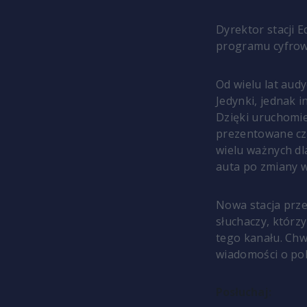
Dyrektor stacji 
programu cyfrowe
Od wielu lat aud
Jedynki, jednak 
Dzięki uruchomie
prezentowane czt
wielu ważnych dl
auta po zmiany 
Nowa stacja prze
słuchaczy, którz
tego kanału. Chw
wiadomości o pol
Posłuchaj: