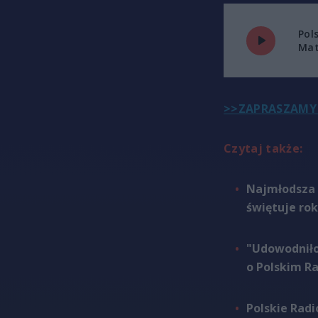
Pol
Mat
>>ZAPRASZAMY 
Czytaj także:
Najmłodsza 
świętuje rok
"Udowodniło
o Polskim R
Polskie Rad