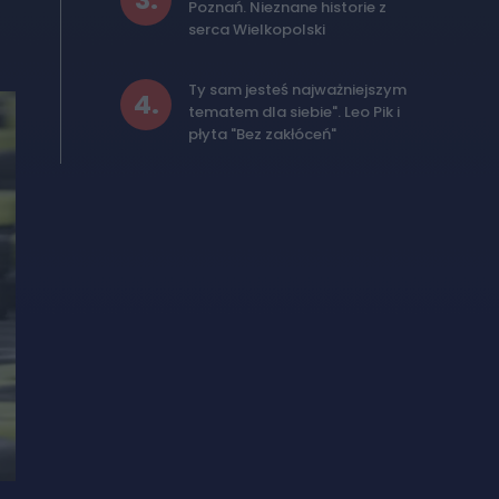
3
.
Poznań. Nieznane historie z
serca Wielkopolski
Ty sam jesteś najważniejszym
4
.
tematem dla siebie". Leo Pik i
płyta "Bez zakłóceń"