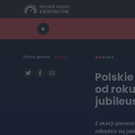
Strona główna
>
Artykuł
POLSKA
Polskie
od roku
jubile
Z okazji pierws
odbędzie się ju