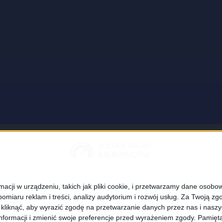
z aplikację
Z
ego Radia Kierowców
cji w urządzeniu, takich jak pliki cookie, i przetwarzamy dane osobowe
żywo audycji Polskiego Radia Kierowców,
omiaru reklam i treści, analizy audytorium i rozwój usług.
Za Twoją zgo
wiadomienia z dróg, wysyłaj do nas
z kliknąć, aby wyrazić zgodę na przetwarzanie danych przez nas i nasz
 z trasy...
formacji i zmienić swoje preferencje przed wyrażeniem zgody.
Pamięta