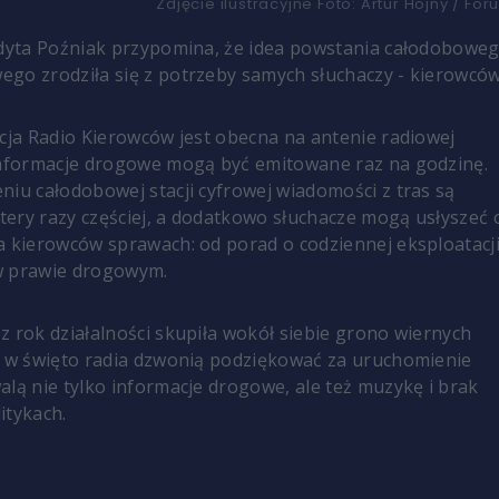
Zdjęcie ilustracyjne
Foto:
Artur Hojny / For
Edyta Poźniak przypomina, że idea powstania całodobowe
go zrodziła się z potrzeby samych słuchaczy - kierowców
ycja Radio Kierowców jest obecna na antenie radiowej
informacje drogowe mogą być emitowane raz na godzinę.
niu całodobowej stacji cyfrowej wiadomości z tras są
ery razy częściej, a dodatkowo słuchacze mogą usłyszeć 
a kierowców sprawach: od porad o codziennej eksploatacj
w prawie drogowym.
z rok działalności skupiła wokół siebie grono wiernych
y w święto radia dzwonią podziękować za uruchomienie
alą nie tylko informacje drogowe, ale też muzykę i brak
itykach.