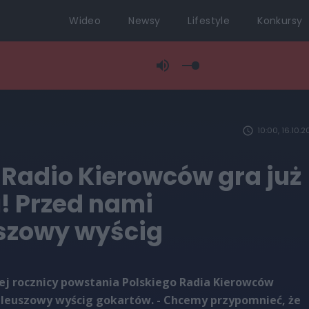
Wideo
Newsy
Lifestyle
Konkursy
10:00, 16.10.2
 Radio Kierowców gra już
! Przed nami
uszowy wyścig
zej rocznicy powstania Polskiego Radia Kierowców
bileuszowy wyścig gokartów. - Chcemy przypomnieć, że