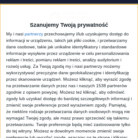
Szanujemy Twoją prywatność
My i nasi
partnerzy
przechowujemy i/lub uzyskujemy dostęp do
informacji w urządzeniu, takich jak pliki cookie, i przetwarzamy
dane osobowe, takie jak unikalne identyfikatory i standardowe
informacje wysyłane przez urządzenie w celu personalizowania
reklam i treści, pomiaru reklam i treści, analizy audytorium i
rozwój usług.
Za Twoją zgodą my i nasi partnerzy możemy
wykorzystywać precyzyjne dane geolokalizacyjne i identyfikację
Mandat karny. Zdjęcie ilustracyjne
Foto:
Tomasz
Warszewski/Shutterstock
przez skanowanie urządzeń. Możesz kliknąć, aby wyrazić zgodę
na przetwarzanie danych przez nas i naszych 1538 partnerów
W niektórych przypadkach kary za przekroczenie
zgodnie z opisem powyżej. Możesz też kliknąć, aby odmówić
prędkości zostaną podwojone. W miastach mandaty
zgody lub uzyskać dostęp do bardziej szczegółowych informacji i
za przekroczenie prędkości o 10 kilometrów na
zmienić swoje preferencje przed wyrażeniem zgody.
Pamiętaj,
godzinę będą zaczynały się od 30 euro zamiast
że niektóre rodzaje przetwarzania danych osobowych mogą nie
dotychczasowych 15 euro.
wymagać Twojej zgody, ale masz prawo sprzeciwić się takiemu
przetwarzaniu. Twoje preferencje będą mieć zastosowanie tylko
do tej witryny. Możesz w dowolnym momencie zmienić swoje
Wysokość mandatów stopniowo wzrasta, aż do
preferencje lub wycofać zgodę, wracając na tę stronę i klikając