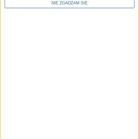
NIE ZGADZAM SIĘ
Znajdziesz nas na:
DAB+
FAQ