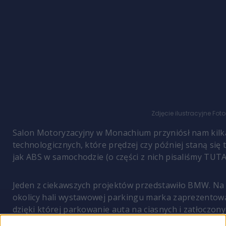
Zdjęcie ilustracyjne
Foto
Salon Motoryzacyjny w Monachium przyniósł nam kil
technologicznych, które prędzej czy później staną się
jak ABS w samochodzie (o części z nich pisaliśmy
TUTA
Jeden z ciekawszych projektów przedstawiło BMW. Na 
okolicy hali wystawowej parkingu marka zaprezentowa
dzięki której parkowanie auta na ciasnych i zatłoczony
galerii handlowej przestanie spędzać Ci sen z powiek