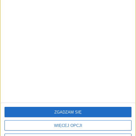
Źródło:
https://www.caranddriver.gr/eidiseis/arthro/deite_tin_bmw_
7802378/
Pobierz aplikację
Polskiego Radia Kierowców
Słuchaj na żywo audycji Polskiego Radia Kierowców,
otrzymuj powiadomienia z dróg, wysyłaj do nas
pozdrowienia z trasy...
ZGADZAM SIĘ
WIĘCEJ OPCJI