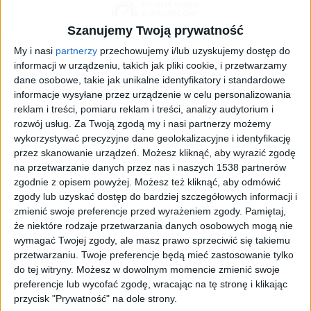
samochód.
Szanujemy Twoją prywatność
My i nasi
partnerzy
przechowujemy i/lub uzyskujemy dostęp do
informacji w urządzeniu, takich jak pliki cookie, i przetwarzamy
dane osobowe, takie jak unikalne identyfikatory i standardowe
informacje wysyłane przez urządzenie w celu personalizowania
reklam i treści, pomiaru reklam i treści, analizy audytorium i
rozwój usług.
Za Twoją zgodą my i nasi partnerzy możemy
wykorzystywać precyzyjne dane geolokalizacyjne i identyfikację
przez skanowanie urządzeń. Możesz kliknąć, aby wyrazić zgodę
na przetwarzanie danych przez nas i naszych 1538 partnerów
zgodnie z opisem powyżej. Możesz też kliknąć, aby odmówić
zgody lub uzyskać dostęp do bardziej szczegółowych informacji i
zmienić swoje preferencje przed wyrażeniem zgody.
Pamiętaj,
że niektóre rodzaje przetwarzania danych osobowych mogą nie
wymagać Twojej zgody, ale masz prawo sprzeciwić się takiemu
przetwarzaniu. Twoje preferencje będą mieć zastosowanie tylko
do tej witryny. Możesz w dowolnym momencie zmienić swoje
preferencje lub wycofać zgodę, wracając na tę stronę i klikając
przycisk "Prywatność" na dole strony.
Film pokazuje kierowcę, który wysiadając z elektrycz