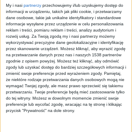
My i nasi
partnerzy
przechowujemy i/lub uzyskujemy dostęp do
informacji w urządzeniu, takich jak pliki cookie, i przetwarzamy
dane osobowe, takie jak unikalne identyfikatory i standardowe
informacje wysyłane przez urządzenie w celu personalizowania
reklam i treści, pomiaru reklam i treści, analizy audytorium i
rozwój usług.
Za Twoją zgodą my i nasi partnerzy możemy
wykorzystywać precyzyjne dane geolokalizacyjne i identyfikację
przez skanowanie urządzeń. Możesz kliknąć, aby wyrazić zgodę
na przetwarzanie danych przez nas i naszych 1538 partnerów
Zdjęcie ilustracyjne
Foto:
Rokas Tenys/Shutterstock
zgodnie z opisem powyżej. Możesz też kliknąć, aby odmówić
zgody lub uzyskać dostęp do bardziej szczegółowych informacji i
Policja apeluje do kierowców, by - zwłaszcza w
zmienić swoje preferencje przed wyrażeniem zgody.
Pamiętaj,
miejscach zdarzeń drogowych - zachowali
że niektóre rodzaje przetwarzania danych osobowych mogą nie
szczególną ostrożność, skupili się na jeździe zamiast
wymagać Twojej zgody, ale masz prawo sprzeciwić się takiemu
przyglądać się pracy służb.
przetwarzaniu. Twoje preferencje będą mieć zastosowanie tylko
do tej witryny. Możesz w dowolnym momencie zmienić swoje
preferencje lub wycofać zgodę, wracając na tę stronę i klikając
Sierżant sztabowy Łukasz Kloc z katowickiej policji
przycisk "Prywatność" na dole strony.
powiedział, że do zdarzenia doszło w pobliżu
Akademii Wychowania Fizycznego, na jezdni w
kierunku Wrocławia. Pierwsze zgłoszenie, o busie,