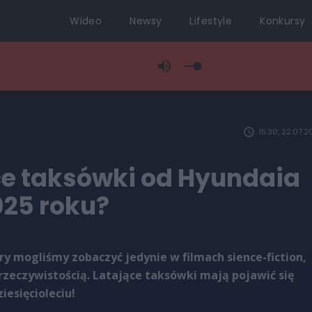
Wideo
Newsy
Lifestyle
Konkursy
15:30, 22.07.2
ce taksówki od Hyundaia
025 roku?
ory mogliśmy zobaczyć jedynie w filmach sience-fiction,
 rzeczywistością. Latające taksówki mają pojawić się
iesięcioleciu!