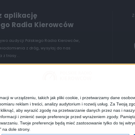
z aplikację
Z
ego Radia Kierowców
żywo audycji Polskiego Radia Kierowców,
wiadomienia z dróg, wysyłaj do nas
 z trasy...
cji w urządzeniu, takich jak pliki cookie, i przetwarzamy dane osobowe
omiaru reklam i treści, analizy audytorium i rozwój usług.
Za Twoją zgo
z kliknąć, aby wyrazić zgodę na przetwarzanie danych przez nas i nasz
formacji i zmienić swoje preferencje przed wyrażeniem zgody.
Pamięta
POLSKIE RADIO 24
RADIO POLAND
POLSKIE RADIO DZ
warzaniu. Twoje preferencje będą mieć zastosowanie tylko do tej wit
" na dole strony.