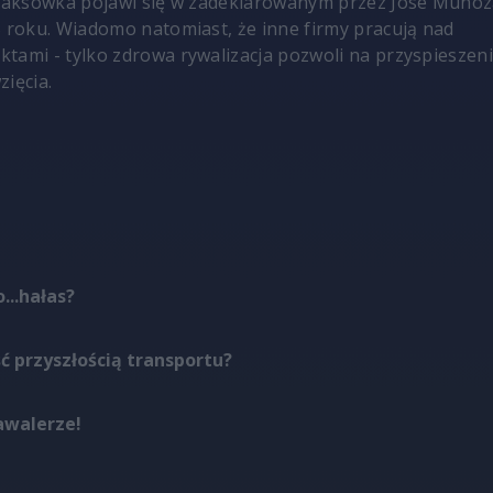
 taksówka pojawi się w zadeklarowanym przez Jose Muno
5 roku. Wiadomo natomiast, że inne firmy pracują nad
tami - tylko zdrowa rywalizacja pozwoli na przyspieszen
zięcia.
...hałas?
ć przyszłością transportu?
awalerze!