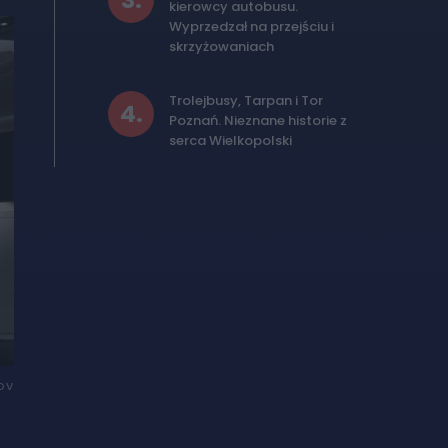
3
.
kierowcy autobusu.
Wyprzedzał na przejściu i
skrzyżowaniach
Trolejbusy, Tarpan i Tor
4
.
Poznań. Nieznane historie z
serca Wielkopolski
ov