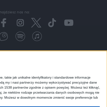
najdziesz nas na:
FAQ
DAB+
, takie jak unikalne identyfikatory i standardowe informacje
dą my i nasi partnerzy możemy wykorzystywać precyzyjne dane
ych 1538 partnerów zgodnie z opisem powyżej. Możesz też kliknąć,
j, że niektóre rodzaje przetwarzania danych osobowych mogą nie
IECIOM
RADIO CHOPIN
RCKL
PODCASTY
ryny. Możesz w dowolnym momencie zmienić swoje preferencje lub