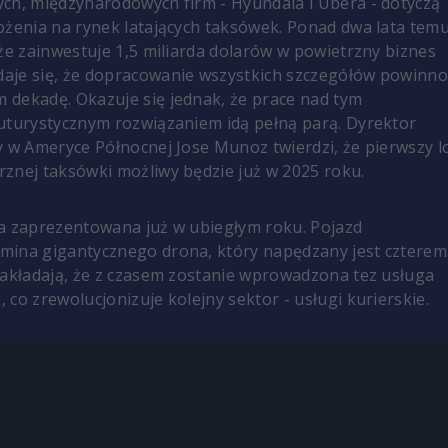
ch, międzynarodowych firm - Hyundaia i Ubera - dotyczą
ożenia na rynek latających taksówek. Ponad dwa lata tem
 że zainwestuje 1,5 miliarda dolarów w powietrzny biznes
aje się, że dopracowanie wszystkich szczegółów powinn
dekadę. Okazuje się jednak, że prace nad tym
uturystycznym rozwiązaniem idą pełną parą. Dyrektor
my w Ameryce Północnej
Jose Munoz
twierdzi, że pierwszy l
znej taksówki możliwy będzie już w 2025 roku.
a zaprezentowana już w ubiegłym roku. Pojazd
mina gigantycznego drona, który napędzany jest czterem
zakładają, że z czasem zostanie wprowadzona tez usługa
 co zrewolucjonizuje kolejny sektor - usługi kurierskie.