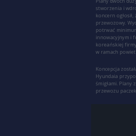
Plany dwóch duży
stworzenia i wdr
koncern ogłosił,
przewozowy. Wyd
potrwać minimum 
innowacyjnym i f
koreańskiej fir
w ramach powietr
Koncepcja został
Hyundaia przypo
śmigłami. Plany 
przewozu paczek,