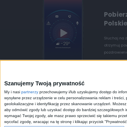
Pobier
Polski
Słuchaj na 
otrzymuj po
pozdrowienia
Szanujemy Twoją prywatność
My i nasi
partnerzy
przechowujemy i/lub uzyskujemy dostęp do informa
wysyłane przez urządzenie w celu personalizowania reklam i treści, p
geolokalizacyjne i identyfikację przez skanowanie urządzeń. Możes
aby odmówić zgody lub uzyskać dostęp do bardziej szczegółowych in
JEDYNKA
DWÓJKA
TRÓJKA
CZWÓRKA
wymagać Twojej zgody, ale masz prawo sprzeciwić się takiemu przet
wycofać zgodę, wracając na tę stronę i klikając przycisk "Prywatność