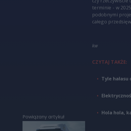
czy rzeczywiście
terminie - w 202
podobnymi projek
całego przedsięw
kw
CZYTAJ TAKŻE:
Tyle hałasu o
Elektrycznoś
Hola hola, k
Powiązany artykuł