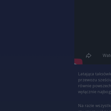
Latająca taksów
przewozu sześciu 
równie powszechn
wyłącznie najbog
Na razie wszystk