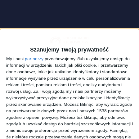
Szanujemy Twoją prywatność
My i nasi
partnerzy
przechowujemy i/lub uzyskujemy dostęp do
informacji w urządzeniu, takich jak pliki cookie, i przetwarzamy
dane osobowe, takie jak unikalne identyfikatory i standardowe
informacje wysyłane przez urządzenie w celu personalizowania
zdjęcie ilustracyjne
Foto:
shutterstock.com/kovop58
reklam i treści, pomiaru reklam i treści, analizy audytorium i
rozwój usług.
Za Twoją zgodą my i nasi partnerzy możemy
Był to jeden z najciekawszych turniejów Mistrzostw
wykorzystywać precyzyjne dane geolokalizacyjne i identyfikację
przez skanowanie urządzeń. Możesz kliknąć, aby wyrazić zgodę
Europy. Mnóstwo emocji, piękne bramki, smutek,
na przetwarzanie danych przez nas i naszych 1538 partnerów
radość, kibicowanie (niestety głównie "zdalnie") -
zgodnie z opisem powyżej. Możesz też kliknąć, aby odmówić
przez kilka tygodni Stary Kontynent żył atmosferą
zgody lub uzyskać dostęp do bardziej szczegółowych informacji i
rozgrywek futbolowych. Impreza dobiega końca i
zmienić swoje preferencje przed wyrażeniem zgody.
Pamiętaj,
pozostał tylko jeden, decydujący mecz, który pozwoli
że niektóre rodzaje przetwarzania danych osobowych mogą nie