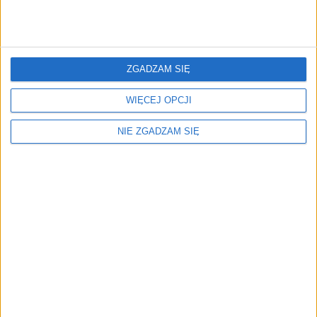
Kto zostanie Mistrzem Europy 2020? Pierwszy
gwizdek na londyńskim Wembley już dziś o 21.00!
ZGADZAM SIĘ
kw
WIĘCEJ OPCJI
CZYTAJ TAKŻE:
NIE ZGADZAM SIĘ
Martin. Aston Martin.
Amerykańskie samochody... niedostępne w USA?
Korytarz życia – jedziemy do Twojej mamy