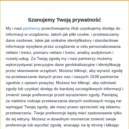
Szanujemy Twoją prywatność
My i nasi
partnerzy
przechowujemy i/lub uzyskujemy dostęp do
informacji w urządzeniu, takich jak pliki cookie, i przetwarzamy
dane osobowe, takie jak unikalne identyfikatory i standardowe
informacje wysyłane przez urządzenie w celu personalizowania
reklam i treści, pomiaru reklam i treści, analizy audytorium i
Zdjęcie ilustracyjne
Foto:
Syda Productions/shutterstock
rozwój usług.
Za Twoją zgodą my i nasi partnerzy możemy
Eko-droving to technika jazdy stosowana przez
wykorzystywać precyzyjne dane geolokalizacyjne i identyfikację
kierowców, którzy chcą zmniejszyć zużycie paliwa i
przez skanowanie urządzeń. Możesz kliknąć, aby wyrazić zgodę
na przetwarzanie danych przez nas i naszych 1538 partnerów
zmaksymalizować efektywność paliwową. Dzięki
zgodnie z opisem powyżej. Możesz też kliknąć, aby odmówić
prostym trikom możesz sprawić, że co roku zyskasz
zgody lub uzyskać dostęp do bardziej szczegółowych informacji i
miesiąc darmowej jazdy!
zmienić swoje preferencje przed wyrażeniem zgody.
Pamiętaj,
że niektóre rodzaje przetwarzania danych osobowych mogą nie
wymagać Twojej zgody, ale masz prawo sprzeciwić się takiemu
przetwarzaniu. Twoje preferencje będą mieć zastosowanie tylko
Jakie są największe korzyści z eco-drivingu?
do tej witryny. Możesz w dowolnym momencie zmienić swoje
preferencje lub wycofać zgodę, wracając na tę stronę i klikając