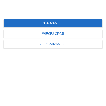
CZYTAJ TAKŻE:
ZGADZAM SIĘ
Jak przygotować auto do sprzedaży?
WIĘCEJ OPCJI
Niemieckie limuzyny lat 90.
NIE ZGADZAM SIĘ
Co wozić zimą w bagażniku?
Źródło: https://www.diariomotor.com/noticia/prototipo-original-
del-lancia-037/