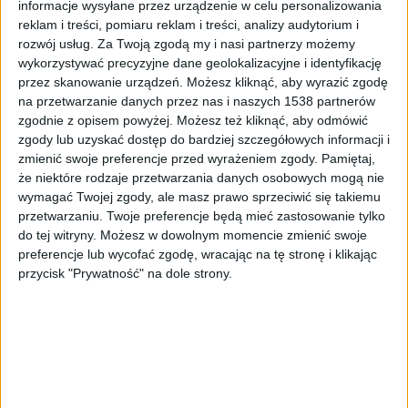
informacje wysyłane przez urządzenie w celu personalizowania
reklam i treści, pomiaru reklam i treści, analizy audytorium i
Kody QR od Opla
Foto:
Opel, materiały prasowe
rozwój usług.
Za Twoją zgodą my i nasi partnerzy możemy
wykorzystywać precyzyjne dane geolokalizacyjne i identyfikację
W nowych samochodach z koncernu Opla, kody QR
przez skanowanie urządzeń. Możesz kliknąć, aby wyrazić zgodę
mają zastąpić tradycyjne nazwy modeli oraz
na przetwarzanie danych przez nas i naszych 1538 partnerów
informacje o właściwościach silnika. W Rüsselsheim
zgodnie z opisem powyżej. Możesz też kliknąć, aby odmówić
przymierzają się do realizacji takiego eksperymentu
zgody lub uzyskać dostęp do bardziej szczegółowych informacji i
zmienić swoje preferencje przed wyrażeniem zgody.
Pamiętaj,
rozwijając technologię kodów QR, aby mogły one
że niektóre rodzaje przetwarzania danych osobowych mogą nie
przybierać dowolny kształt.
wymagać Twojej zgody, ale masz prawo sprzeciwić się takiemu
przetwarzaniu. Twoje preferencje będą mieć zastosowanie tylko
Jeśli kody QR się przyjmą, Opel planuje
do tej witryny. Możesz w dowolnym momencie zmienić swoje
umożliwić komunikację między użytkownikami marki.
preferencje lub wycofać zgodę, wracając na tę stronę i klikając
przycisk "Prywatność" na dole strony.
Być może rozwój technologii QR pozwoli na
przesyłanie informacji drogowych innym
użytkownikom dróg.
Kolejną płaszczyzną, na której Opel mógłby
wykorzystać ulepszoną technologię jest skuteczność