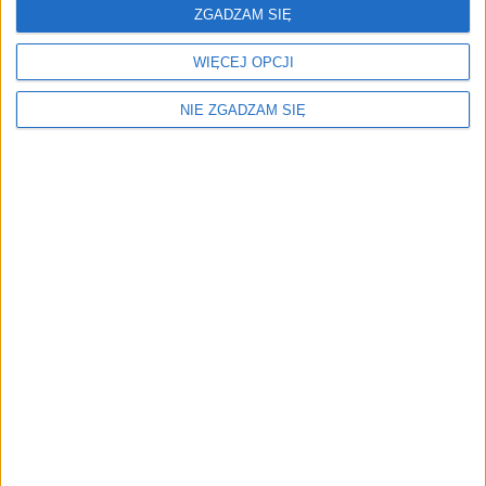
ZGADZAM SIĘ
Pandemia - start! Rynek moto - stop!
WIĘCEJ OPCJI
"Bezpieczna Jedynka". Sen i odpoczynek ważne dla
kierowców
NIE ZGADZAM SIĘ
Źródło: https://www.autozeitung.de/opel-news-197770.html?
image=0
Pobierz aplikację
Polskiego Radia Kierowców
Słuchaj na żywo audycji Polskiego Radia Kierowców,
otrzymuj powiadomienia z dróg, wysyłaj do nas