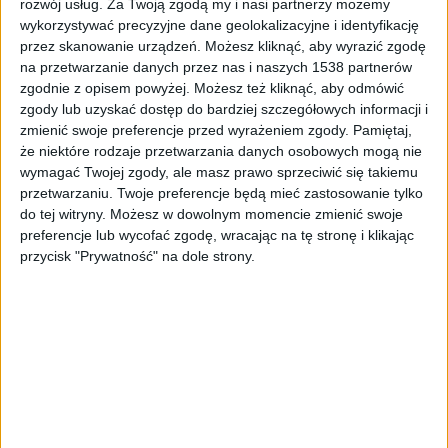
rozwój usług.
Za Twoją zgodą my i nasi partnerzy możemy
wykorzystywać precyzyjne dane geolokalizacyjne i identyfikację
Jedzenie za kółkiem - można czy nie można?
Foto:
G-Stock Studio/
shutterstock
przez skanowanie urządzeń. Możesz kliknąć, aby wyrazić zgodę
na przetwarzanie danych przez nas i naszych 1538 partnerów
W kwestii jedzenia za kółkiem jedyną odpowiedź na
zgodnie z opisem powyżej. Możesz też kliknąć, aby odmówić
wszystkie nurtujące nas pytania przynosi Kodeks
zgody lub uzyskać dostęp do bardziej szczegółowych informacji i
drogowy. Co do zasady, wszelka konsumpcja i
zmienić swoje preferencje przed wyrażeniem zgody.
Pamiętaj,
papieroski w małych autach (do 3,5 tony) są
że niektóre rodzaje przetwarzania danych osobowych mogą nie
zabronione. Jadąc z żoną lub (o zgrozo) teściową,
wymagać Twojej zgody, ale masz prawo sprzeciwić się takiemu
przetwarzaniu. Twoje preferencje będą mieć zastosowanie tylko
musimy myśleć nie tylko o swoim, ale także ich
do tej witryny. Możesz w dowolnym momencie zmienić swoje
bezpieczeństwie. Nie chodzi tutaj jednak o
preferencje lub wycofać zgodę, wracając na tę stronę i klikając
cygaretkowy dym i wszelkie rakowe kwestie z nim
przycisk "Prywatność" na dole strony.
związane - na szali stawiamy bezpieczeństwo
drogowe.
Kodeks drogowy stanowi, że: „Kierującemu
pojazdem silnikowym, który przewozi osobę,
zabrania się palenia tytoniu lub spożywania
pokarmów w czasie jazdy. Nie dotyczy to kierującego
samochodem ciężarowym, który przewozi osobę w